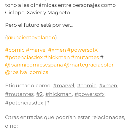
tono a las dinámicas entre personajes como
Cíclope, Xavier y Magneto.
Pero el futuro está por ver…
(
@uncientovolando
)
#comic
#marvel
#xmen
#powersofX
#potenciasdex
#hickman
#mutantes
#
@paninicomicsespana
@martegraciacolor
@rbsilva_comics
Etiquetado como:
#marvel
,
#comic
,
#xmen
,
#mutantes
,
#2
,
#hickman
,
#powersofx
,
#potenciasdex
|
¶
Otras entradas que podrían estar relacionadas,
o no: