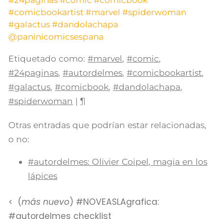
#comicbookartist
#marvel
#spiderwoman
#galactus
#dandolachapa
@paninicomicsespana
Etiquetado como:
#marvel
,
#comic
,
#24paginas
,
#autordelmes
,
#comicbookartist
,
#galactus
,
#comicbook
,
#dandolachapa
,
#spiderwoman
|
¶
Otras entradas que podrían estar relacionadas,
o no:
#autordelmes: Olivier Coipel, magia en los
lápices
(
más nuevo
) #NOVEASLAgrafica:
#autordelmes checklist