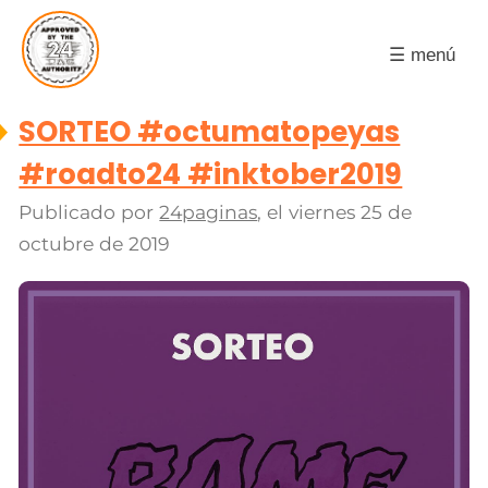
☰ menú
SORTEO #octumatopeyas
#roadto24 #inktober2019
Publicado por
24paginas
, el
viernes 25 de
octubre de 2019