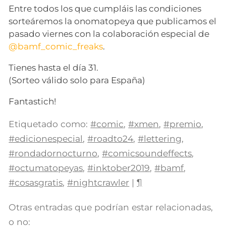
Entre todos los que cumpláis las condiciones
sorteáremos la onomatopeya que publicamos el
pasado viernes con la colaboración especial de
@bamf_comic_freaks
.
Tienes hasta el día 31.
(Sorteo válido solo para España)
Fantastich!
Etiquetado como:
#comic
,
#xmen
,
#premio
,
#edicionespecial
,
#roadto24
,
#lettering
,
#rondadornocturno
,
#comicsoundeffects
,
#octumatopeyas
,
#inktober2019
,
#bamf
,
#cosasgratis
,
#nightcrawler
|
¶
Otras entradas que podrían estar relacionadas,
o no: