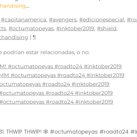
handising
…
#capitanamerica
,
#avengers
,
#edicionespecial
,
#ro
ts
,
#octumatopeyas
,
#inktober2019
,
#shield
,
chandising
|
¶
 podrían estar relacionadas, o no:
AM! #octumatopeyas #roadto24 #inktober2019
OMM #octumatopeyas #roadto24 #inktober2019
#octumatopeyas #roadto24 #inktober2019
T #octumatopeyas #roadto24 #inktober2019
 #octumatopeyas #roadto24 #inktober2019
/31. THWIP THWIP! 🕸 #octumatopeyas #roadto24 #i