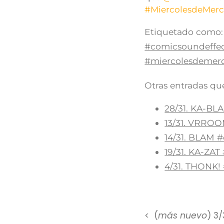
#MiercolesdeMerc
Etiquetado como:
#comicsoundeffec
#miercolesdemer
Otras entradas que
28/31. KA-BL
13/31. VRRO
14/31. BLAM 
19/31. KA-ZA
4/31. THONK!
(
más nuevo
) 3