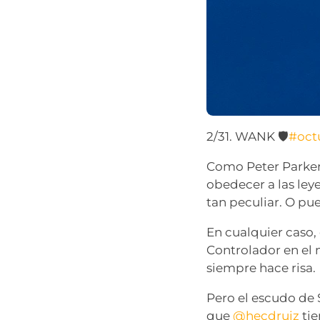
2/31. WANK 🛡
#oct
Como Peter Parker 
obedecer a las leye
tan peculiar. O pu
En cualquier caso,
Controlador en el 
siempre hace risa.
Pero el escudo de 
que
@hecdruiz
tie