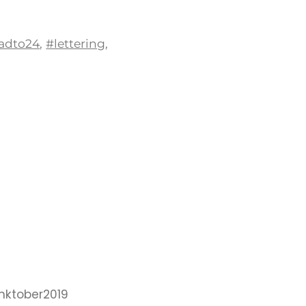
adto24
,
#lettering
,
nktober2019