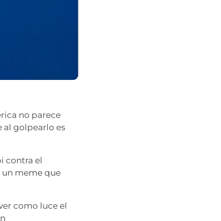
erica no parece
e al golpearlo es
i contra el
 es un meme que
ver como luce el
un