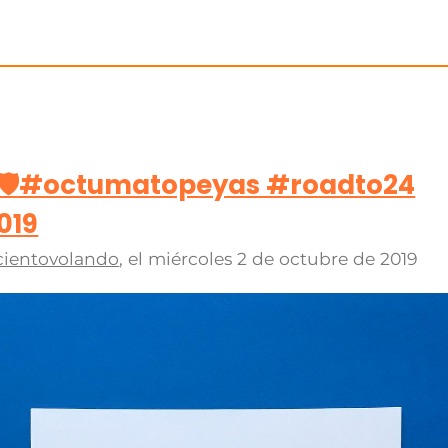
 🛡#octumatopeyas #roadto24
019
cientovolando
, el
miércoles 2 de octubre de 2019