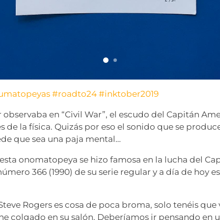
umatopeyas
#roadto24
#inktober2019
observaba en “Civil War”, el escudo del Capitán Am
s de la física. Quizás por eso el sonido que se produc
ede que sea una paja mental…
 esta onomatopeya se hizo famosa en la lucha del Cap
número 366 (1990) de su serie regular y a día de hoy
Steve Rogers es cosa de poca broma, solo tenéis que 
ne colgado en su salón. Deberíamos ir pensando en 