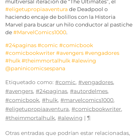
multiversal iteración de “The Ultimates”, el
#eligetupropiaaventura
de Deadpool o
haciendo encaje de bolillos con la Historia
Marvel para buscar un hilo conductor al pastiche
de
#MarvelComics1000
.
#24paginas
#comic
#comicbook
#comicbookwriter
#avengers
#vengadores
#hulk
#theimmortalhulk
#alewing
@paninicomicsespana
Etiquetado como:
#comic
,
#vengadores
,
#avengers
,
#24paginas
,
#autordelmes
,
#comicbook
,
#hulk
,
#marvelcomics1000
,
#eligetupropiaaventura
,
#comicbookwriter
,
#theimmortalhulk
,
#alewing
|
¶
Otras entradas que podrían estar relacionadas,