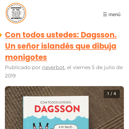
☰ menú
Con todos ustedes: Dagsson.
Un señor islandés que dibuja
monigotes
Publicado por
neverbot
, el
viernes 5 de julio de
2019
1 / 4