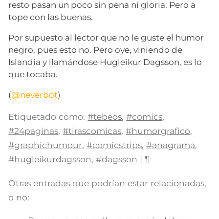
resto pasan un poco sin pena ni gloria. Pero a
tope con las buenas.
Por supuesto al lector que no le guste el humor
negro, pues esto no. Pero oye, viniendo de
Islandia y llamándose Hugleikur Dagsson, es lo
que tocaba.
(
@neverbot
)
Etiquetado como:
#tebeos
,
#comics
,
#24paginas
,
#tirascomicas
,
#humorgrafico
,
#graphichumour
,
#comicstrips
,
#anagrama
,
#hugleikurdagsson
,
#dagsson
|
¶
Otras entradas que podrían estar relacionadas,
o no: