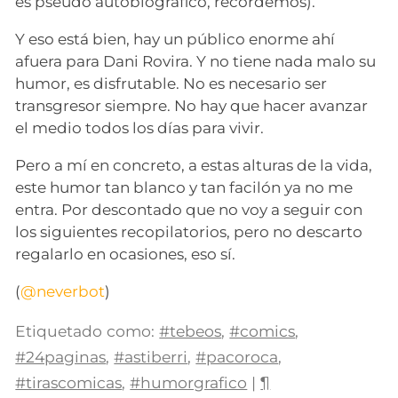
es pseudo autobiográfico, recordemos).
Y eso está bien, hay un público enorme ahí
afuera para Dani Rovira. Y no tiene nada malo su
humor, es disfrutable. No es necesario ser
transgresor siempre. No hay que hacer avanzar
el medio todos los días para vivir.
Pero a mí en concreto, a estas alturas de la vida,
este humor tan blanco y tan facilón ya no me
entra. Por descontado que no voy a seguir con
los siguientes recopilatorios, pero no descarto
regalarlo en ocasiones, eso sí.
(
@neverbot
)
Etiquetado como:
#tebeos
,
#comics
,
#24paginas
,
#astiberri
,
#pacoroca
,
#tirascomicas
,
#humorgrafico
|
¶