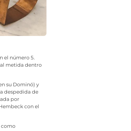
n el número 5.
ial metida dentro
en su Dominó) y
 La despedida de
mada por
 Hembeck con el
ia como