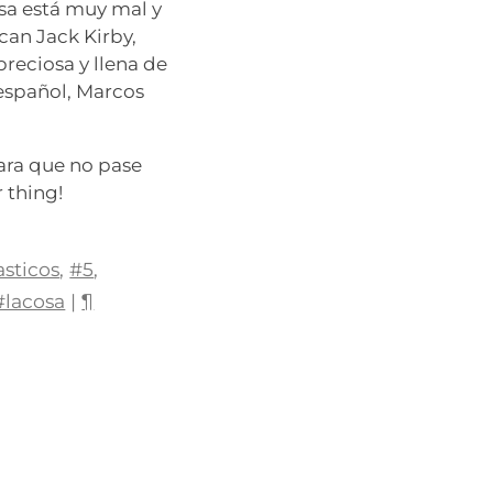
osa está muy mal y
can Jack Kirby,
preciosa y llena de
 español, Marcos
ara que no pase
 thing!
asticos
,
#5
,
#lacosa
|
¶