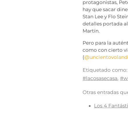
protagonistas, Pet
hay que sacar dine
Stan Lee y Flo Ste
detalles portada a
Martín.
Pero para la auté
como con cierto vi
(
@uncientovolan
Etiquetado como:
#lacosasecasa
,
#w
Otras entradas que
Los 4 Fantást