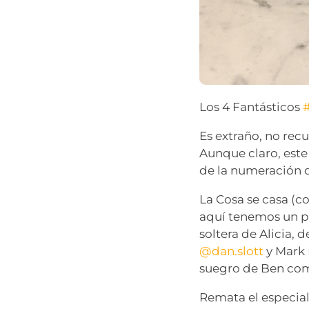
Los 4 Fantásticos
Es extraño, no rec
Aunque claro, este
de la numeración
La Cosa se casa (c
aquí tenemos un pa
soltera de Alicia, 
@dan.slott
y Mark 
suegro de Ben com
Remata el especial