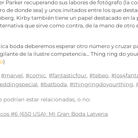
er Parker recuperando sus labores de fotógrafo (la c
ro de donde sea) y unos invitados entre los que desta
inberg. Kirby también tiene un papel destacado en la 
lternativa que sirve como contra, de la mano de otro
ntica boda deberemos esperar otro número y cruzar p
gilante de la ilustre competencia… Thing ring do your
do
)
#marvel
,
#comic
,
#fantasticfour
,
#tebeo
,
#los4fant
eddingspecial
,
#batboda
,
#thingringdoyourthing
,
 podrían estar relacionadas, o no:
icos #6 (650 USA): Mi Gran Boda Latveria