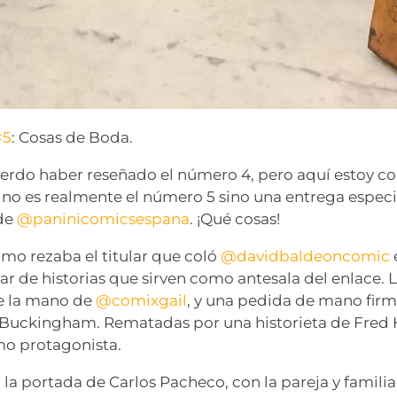
#5
: Cosas de Boda.
uerdo haber reseñado el número 4, pero aquí estoy co
 no es realmente el número 5 sino una entrega espec
 de
@paninicomicsespana
. ¡Qué cosas!
omo rezaba el titular que coló
@davidbaldeoncomic
r de historias que sirven como antesala del enlace.
de la mano de
@comixgail
, y una pedida de mano fir
Buckingham. Rematadas por una historieta de Fred
o protagonista.
 la portada de Carlos Pacheco, con la pareja y famil