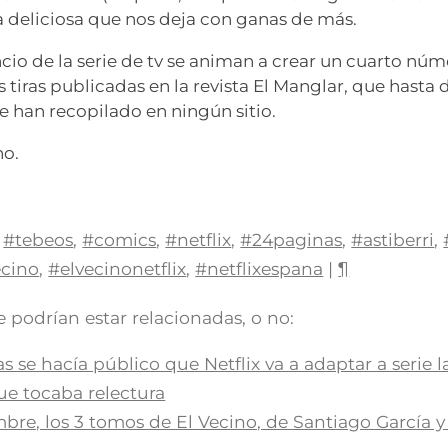
 deliciosa que nos deja con ganas de más.
ncio de la serie de tv se animan a crear un cuarto nú
s tiras publicadas en la revista El Manglar, que hasta
 han recopilado en ningún sitio.
no.
#tebeos
,
#comics
,
#netflix
,
#24paginas
,
#astiberri
,
ecino
,
#elvecinonetflix
,
#netflixespana
|
¶
 podrían estar relacionadas, o no:
s se hacía público que Netflix va a adaptar a serie 
que tocaba relectura
mbre, los 3 tomos de El Vecino, de Santiago García 