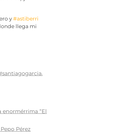
mero y
#astiberri
 donde llega mi
#santiagogarcia
,
la enormérrima “El
y Pepo Pérez