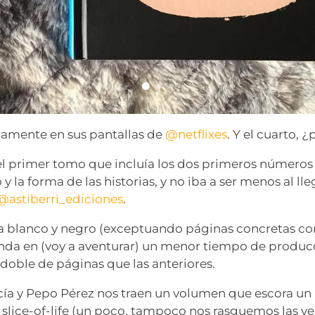
mamente en sus pantallas de
@netflixes
. Y el cuarto, 
l primer tomo que incluía los dos primeros números 
y la forma de las historias, y no iba a ser menos al lle
@astiberri_ediciones
.
a blanco y negro (exceptuando páginas concretas co
unda en (voy a aventurar) un menor tiempo de produc
 doble de páginas que las anteriores.
cía y Pepo Pérez nos traen un volumen que escora un
slice-of-life (un poco, tampoco nos rasguemos las ves