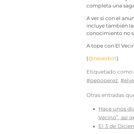
completa una saga
A ver si con el anu
incluye también la
conocimiento no se
A tope con El Veci
(
@neverbot
)
Etiquetado como:
#pepoperez
,
#elv
Otras entradas que
Hace unos día
Vecino”, así 
El 3 de Dicie