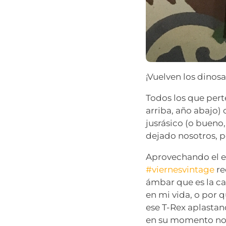
¡Vuelven los dinosa
Todos los que pert
arriba, año abajo)
jusrásico (o bueno
dejado nosotros, p
Aprovechando el es
#viernesvintage
re
ámbar que es la c
en mi vida, o por 
ese T-Rex aplastan
en su momento no t