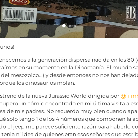
urios!
enecemos a la generación dispersa nacida en los 80 
 caímos en su momento en la Dinomanía. El mundo se 
, del mesozoico…) y desde entonces no nos han dejad
orque los dinosaurios molan.
treno de la nueva Jurassic World dirigida por
@film
cupero un cómic encontrado en mi última visita a e
asa de mis padres. No recuerdo muy bien cuando apa
qué solo tengo 1 de los 4 números que componen la a
do el jeep me parece suficiente razón para haberlo 
enia ni idea de quienes eran esos señores que escrib