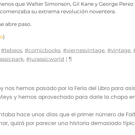
enos que Walter Simonson, Gil Kane y George Pere
c comenzaba su extrema revolución noventera.
 se abre paso.
do
)
#tebeos
,
#comicbooks
,
#viernesvintage
,
#vintage
,
assicpark
,
#jurassicworld
|
¶
oy nos hemos pasado por la Feria del Libro para asis
teys y hemos aprovechado para darle la chapa en
ntaba hace unos días que el primer número de Fai
ar, quizá por parecer una historia demasiado típi