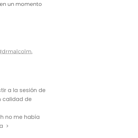
z en un momento
#drmalcolm
,
tir a la sesión de
 calidad de
th no me había
ca