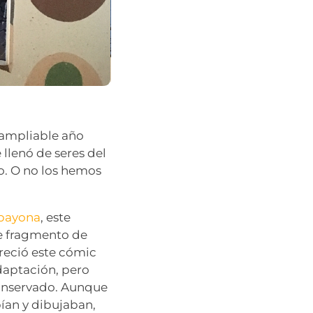
(ampliable año
llenó de seres del
o. O no los hemos
bayona
, este
se fragmento de
reció este cómic
daptación, pero
conservado. Aunque
ían y dibujaban,