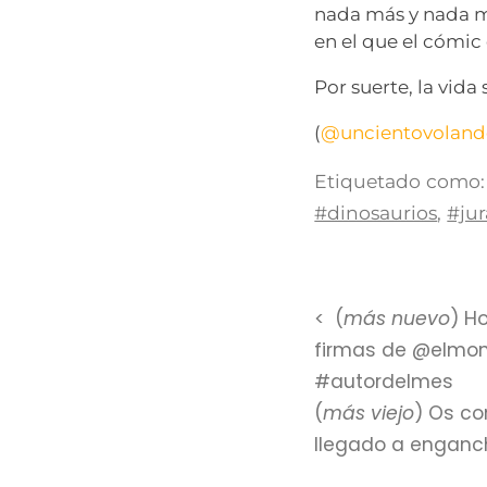
nada más y nada m
en el que el cómi
Por suerte, la vida
(
@uncientovolan
Etiquetado como:
#dinosaurios
,
#jur
(
más nuevo
) H
firmas de @elmon
#autordelmes
(
más viejo
) Os co
llegado a enganch