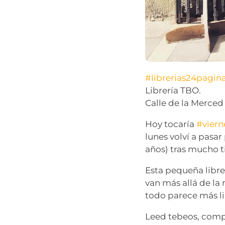
#librerias24pagin
Librería TBO.
Calle de la Merced
Hoy tocaría
#viern
lunes volví a pasar
años) tras mucho 
Esta pequeña libre
van más allá de la
todo parece más li
Leed tebeos, comp