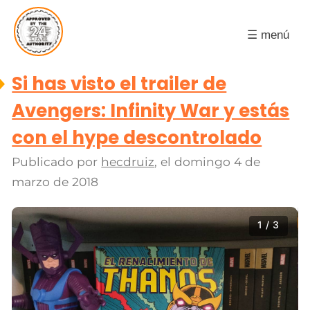
☰ menú
Si has visto el trailer de
Avengers: Infinity War y estás
con el hype descontrolado
Publicado por
hecdruiz
, el
domingo 4 de
marzo de 2018
1 / 3