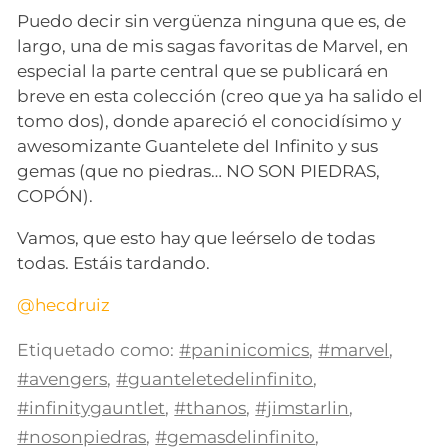
Puedo decir sin vergüenza ninguna que es, de
largo, una de mis sagas favoritas de Marvel, en
especial la parte central que se publicará en
breve en esta colección (creo que ya ha salido el
tomo dos), donde apareció el conocidísimo y
awesomizante Guantelete del Infinito y sus
gemas (que no piedras… NO SON PIEDRAS,
COPÓN).
Vamos, que esto hay que leérselo de todas
todas. Estáis tardando.
@hecdruiz
Etiquetado como:
#paninicomics
,
#marvel
,
#avengers
,
#guanteletedelinfinito
,
#infinitygauntlet
,
#thanos
,
#jimstarlin
,
#nosonpiedras
,
#gemasdelinfinito
,