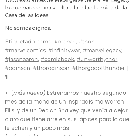
lo que parece una vuelta a la edad heroica de la
Casa de las Ideas.
No somos dignos.
Etiquetado como:
#marvel
,
#thor
,
#marvelcomics
,
#infinitywar
,
#marvellegacy
,
#jasonaaron
,
#comicbook
,
#unworthythor
,
#odinson
,
#thorodinson
,
#thorgodofthunder
|
¶
(
más nuevo
) Estrenamos nuestro segundo
mes de la mano de un inspiradísimo Warren
Ellis, y de un Declan Shalvey que venía a dejar
claro que tiene arte en sus lápices para lo que
le echen y un poco más