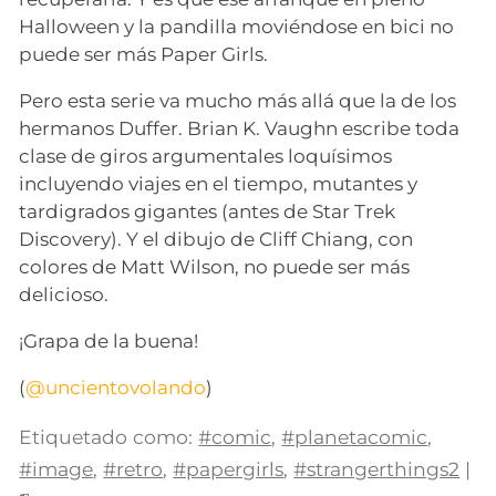
Halloween y la pandilla moviéndose en bici no
puede ser más Paper Girls.
Pero esta serie va mucho más allá que la de los
hermanos Duffer. Brian K. Vaughn escribe toda
clase de giros argumentales loquísimos
incluyendo viajes en el tiempo, mutantes y
tardigrados gigantes (antes de Star Trek
Discovery). Y el dibujo de Cliff Chiang, con
colores de Matt Wilson, no puede ser más
delicioso.
¡Grapa de la buena!
(
@uncientovolando
)
Etiquetado como:
#comic
,
#planetacomic
,
#image
,
#retro
,
#papergirls
,
#strangerthings2
|