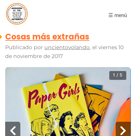
☰ menú
Cosas más extrañas
Publicado por
uncientovolando
, el
viernes 10
de noviembre de 2017
1 / 5