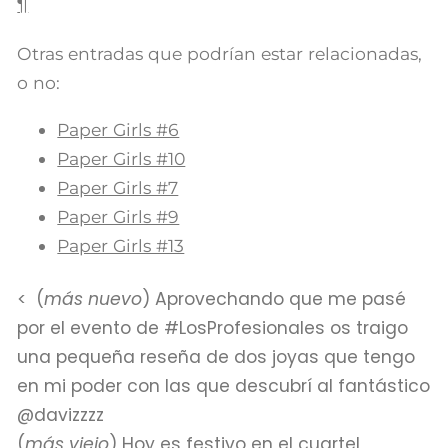
¶
Otras entradas que podrían estar relacionadas,
o no:
Paper Girls #6
Paper Girls #10
Paper Girls #7
Paper Girls #9
Paper Girls #13
(
más nuevo
) Aprovechando que me pasé
por el evento de #LosProfesionales os traigo
una pequeña reseña de dos joyas que tengo
en mi poder con las que descubrí al fantástico
@davizzzz
(
más viejo
) Hoy es festivo en el cuartel