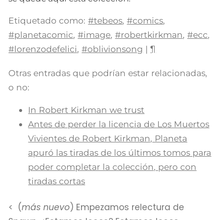
Etiquetado como:
#tebeos
,
#comics
,
#planetacomic
,
#image
,
#robertkirkman
,
#ecc
,
#lorenzodefelici
,
#oblivionsong
|
¶
Otras entradas que podrían estar relacionadas,
o no:
In Robert Kirkman we trust
Antes de perder la licencia de Los Muertos
Vivientes de Robert Kirkman, Planeta
apuró las tiradas de los últimos tomos para
poder completar la colección, pero con
tiradas cortas
(
más nuevo
) Empezamos relectura de