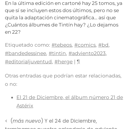
En la última edición en cartoné hay 25 tomos, ya
que sí se incluyen estos dos últimos, pero no se
quita la adaptación cinematográfica… así que
¿Cuántos álbumes de Tintín hay? ¿Lo dejamos
en 22?
Etiquetado como:
#tebeos
,
#comics
,
#bd
,
#bandedessinee
,
#tintin
,
#adviento2023
,
#editorialjuventud
,
#herge
|
¶
Otras entradas que podrían estar relacionadas,
o no:
El 21 de Diciembre, el álbum número 21 de
Astérix
(
más nuevo
) Y el 24 de Diciembre,