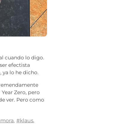
l cuando lo digo.
er efectista
 ya lo he dicho.
s tremendamente
l Year Zero, pero
de ver. Pero como
nmora
,
#klaus
,