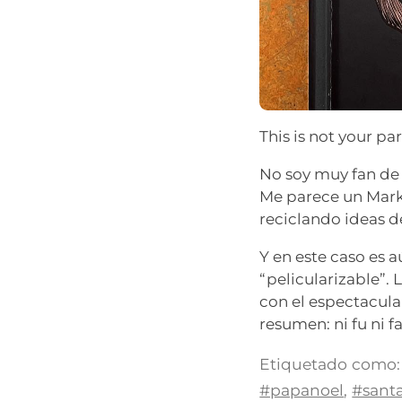
This is not your pa
No soy muy fan de
Me parece un Mark 
reciclando ideas d
Y en este caso es 
“pelicularizable”. 
con el espectacula
resumen: ni fu ni f
Etiquetado como:
#papanoel
,
#sant