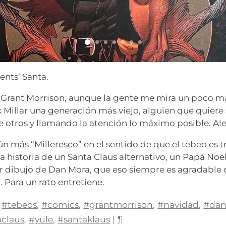
rents’ Santa.
 Grant Morrison, aunque la gente me mira un poco ma
Millar una generación más viejo, alguien que quiere s
e otros y llamando la atención lo máximo posible. Ale,
aún más “Milleresco” en el sentido de que el tebeo e
La historia de un Santa Claus alternativo, un Papá Noe
r dibujo de Dan Mora, que eso siempre es agradable 
a. Para un rato entretiene.
#tebeos
,
#comics
,
#grantmorrison
,
#navidad
,
#da
aclaus
,
#yule
,
#santaklaus
|
¶