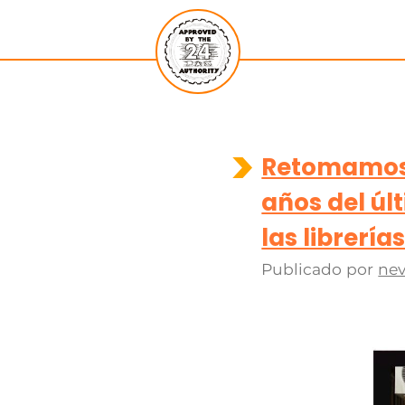
Retomamos u
años del úl
las librerí
Publicado por
nev