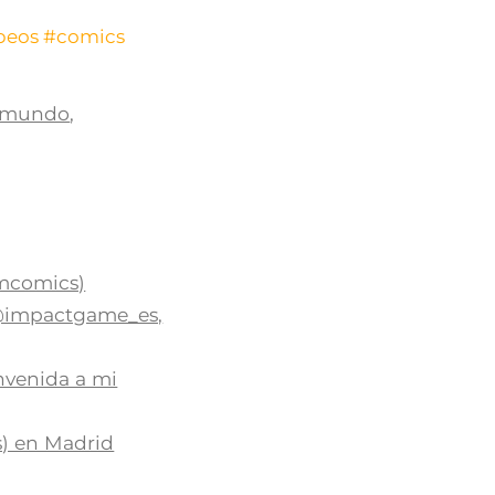
beos
#comics
elmundo
,
omcomics)
n @impactgame_es,
envenida a mi
s) en Madrid