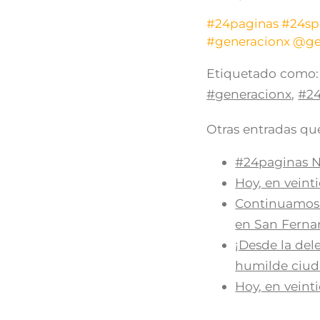
#24paginas
#24sp
#generacionx
@ge
Etiquetado como:
#generacionx
,
#2
Otras entradas que
#24paginas N
Hoy, en vein
Continuamos c
en San Ferna
¡Desde la del
humilde ciud
Hoy, en veint