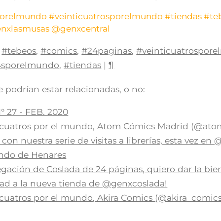
orelmundo
#veinticuatrosporelmundo
#tiendas
#te
nxlasmusas
@genxcentral
#tebeos
,
#comics
,
#24paginas
,
#veinticuatrospor
4sporelmundo
,
#tiendas
|
¶
 podrían estar relacionadas, o no:
° 27 - FEB. 2020
ticuatros por el mundo, Atom Cómics Madrid (@at
on nuestra serie de visitas a librerías, esta vez e
ndo de Henares
egación de Coslada de 24 páginas, quiero dar la bi
ad a la nueva tienda de @genxcoslada!
icuatros por el mundo, Akira Comics (@akira_comic