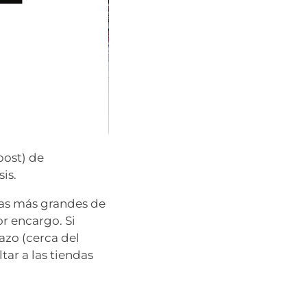
post) de
is.
das más grandes de
or encargo. Si
azo (cerca del
tar a las tiendas