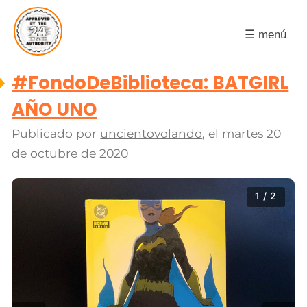
☰ menú
#FondoDeBiblioteca: BATGIRL
AÑO UNO
Publicado por
uncientovolando
, el
martes 20
de octubre de 2020
1 / 2