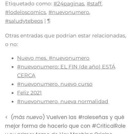
Etiquetado como:
#24paginas
,
#staff
,
#lodeloscomics
,
#nuevonumero
,
#saludytebeos
|
¶
Otras entradas que podrían estar relacionadas,
o no:
Nuevo mes, #nuevonumero
#nuevonumero: EL FIN (de año) ESTÁ
CERCA
#nuevonumero, nuevo curso
Feliz 2021
#nuevonumero, nueva normalidad
(
más nuevo
) Vuelven las #roleseñas y qué
mejor forma de hacerlo que con #CriticalRole