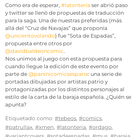
Como era de esperar,
#latontería
ser abrió paso
y twitter se llenó de propuestas de traducción
para la saga. Una de nuestras preferidas (más
allá del “Cruz de Navajas” que proponía
@uncientovolando
) fue “Sota de Espadas”,
propuesta entre otros por
@davidbaldeoncomic
.
Nos unimos al juego con esta propuesta para
cuando llegue la edición de este evento por
parte de
@paninicomicsespana
: una serie de
portadas dibujadas por artistas patrio y
protagonizadas por los distintos personajes al
estilo de la carta de la baraja española. ¿Quién se
apunta?
Etiquetado como:
#tebeos
,
#comics
,
#patrullax
,
#xmen
,
#latonteria
,
#ordago
,
#variantcovers
,
#sotadeespadas
,
#mus
,
#baraja
,