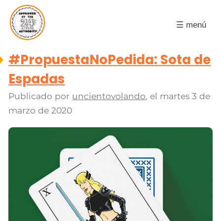
☰ menú
#PropuestaNoPedida: Sota de
Espadas
Publicado por
uncientovolando
, el
martes 3 de
marzo de 2020