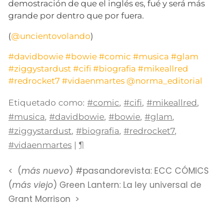
demostración de que el inglés es, fué y será más
grande por dentro que por fuera.
(
@uncientovolando
)
#davidbowie
#bowie
#comic
#musica
#glam
#ziggystardust
#cifi
#biografia
#mikeallred
#redrocket7
#vidaenmartes
@norma_editorial
Etiquetado como:
#comic
,
#cifi
,
#mikeallred
,
#musica
,
#davidbowie
,
#bowie
,
#glam
,
#ziggystardust
,
#biografia
,
#redrocket7
,
#vidaenmartes
|
¶
(
más nuevo
) #pasandorevista: ECC CÓMICS
(
más viejo
) Green Lantern: La ley universal de
Grant Morrison