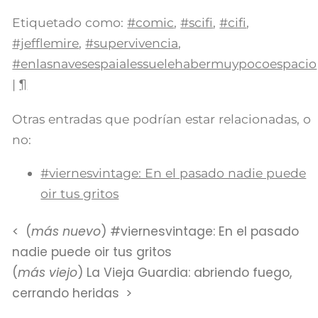
Etiquetado como:
#comic
,
#scifi
,
#cifi
,
#jefflemire
,
#supervivencia
,
#enlasnavesespaialessuelehabermuypocoespacio
|
¶
Otras entradas que podrían estar relacionadas, o
no:
#viernesvintage: En el pasado nadie puede
oir tus gritos
(
más nuevo
) #viernesvintage: En el pasado
nadie puede oir tus gritos
(
más viejo
) La Vieja Guardia: abriendo fuego,
cerrando heridas