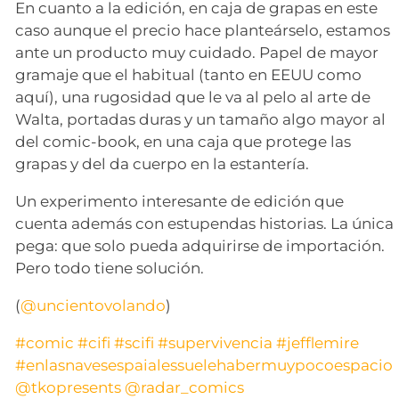
En cuanto a la edición, en caja de grapas en este
caso aunque el precio hace planteárselo, estamos
ante un producto muy cuidado. Papel de mayor
gramaje que el habitual (tanto en EEUU como
aquí), una rugosidad que le va al pelo al arte de
Walta, portadas duras y un tamaño algo mayor al
del comic-book, en una caja que protege las
grapas y del da cuerpo en la estantería.
Un experimento interesante de edición que
cuenta además con estupendas historias. La única
pega: que solo pueda adquirirse de importación.
Pero todo tiene solución.
(
@uncientovolando
)
#comic
#cifi
#scifi
#supervivencia
#jefflemire
#enlasnavesespaialessuelehabermuypocoespacio
@tkopresents
@radar_comics