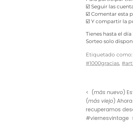
☑️ Seguir las cuen
☑️ Comentar esta p
☑️ Y compartir la 
Tienes hasta el dí
Sorteo solo dispon
Etiquetado como:
#1000gracias
,
#ar
(
más nuevo
) E
(
más viejo
) Ahora
recuperamos desd
#viernesvintage