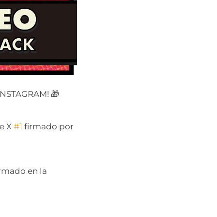
 INSTAGRAM! 🎁
de X
#1
firmado por
irmado en la