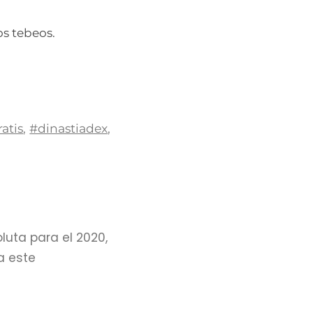
os tebeos.
atis
,
#dinastiadex
,
uta para el 2020,
a este