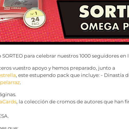
 SORTEO para celebrar nuestros 1000 seguidores en
ros vuestro apoyo y hemos preparado, junto a
trella
, este estupendo pack que incluye: - Dinastía 
elarraz
.
áginas.
aCards
, la colección de cromos de autores que han f
ESA.
nes que: