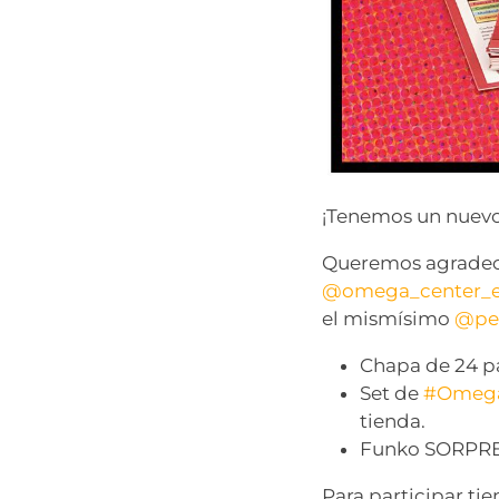
¡Tenemos un nuevo
Queremos agradece
@omega_center_es
el mismísimo
@pep
Chapa de 24 p
Set de
#Omeg
tienda.
Funko SORPR
Para participar tie