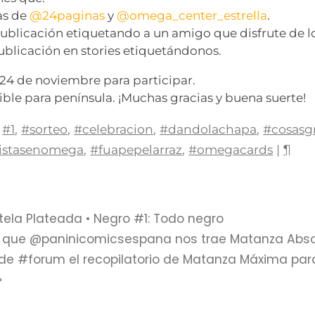
tas de
@24paginas
y
@omega_center_estrella
.
ublicación etiquetando a un amigo que disfrute de l
publicación en stories etiquetándonos.
a 24 de noviembre para participar.
ible para península. ¡Muchas gracias y buena suerte!
#1
,
#sorteo
,
#celebracion
,
#dandolachapa
,
#cosasgr
tistasenomega
,
#fuapepelarraz
,
#omegacards
|
¶
stela Plateada • Negro #1: Todo negro
 que @paninicomicsespana nos trae Matanza Absol
e #forum el recopilatorio de Matanza Máxima par