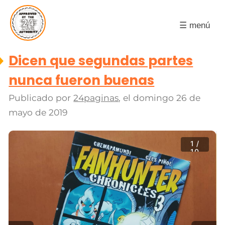
☰ menú
Dicen que segundas partes
nunca fueron buenas
Publicado por
24paginas
, el
domingo 26 de
mayo de 2019
1 /
10