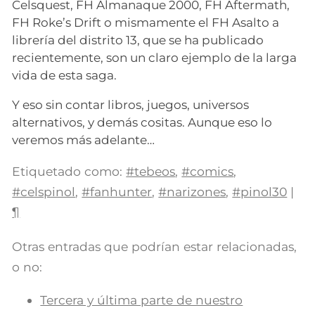
Celsquest, FH Almanaque 2000, FH Aftermath,
FH Roke’s Drift o mismamente el FH Asalto a
librería del distrito 13, que se ha publicado
recientemente, son un claro ejemplo de la larga
vida de esta saga.
Y eso sin contar libros, juegos, universos
alternativos, y demás cositas. Aunque eso lo
veremos más adelante…
Etiquetado como:
#tebeos
,
#comics
,
#celspinol
,
#fanhunter
,
#narizones
,
#pinol30
|
¶
Otras entradas que podrían estar relacionadas,
o no:
Tercera y última parte de nuestro