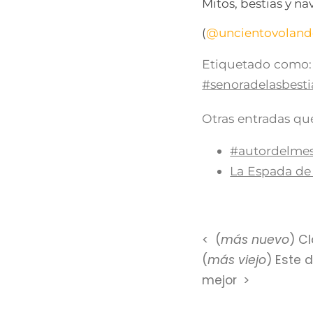
Mitos, bestias y n
(
@uncientovolan
Etiquetado como:
#senoradelasbesti
Otras entradas que
#autordelmes:
La Espada de 
(
más nuevo
) C
(
más viejo
) Este 
mejor