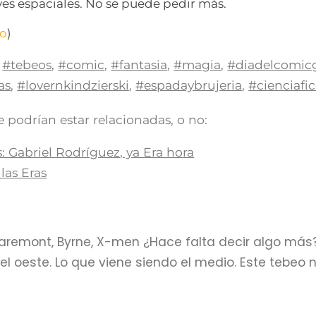
aves espaciales. No se puede pedir más.
do
)
#tebeos
,
#comic
,
#fantasia
,
#magia
,
#diadelcomicg
as
,
#lovernkindzierski
,
#espadaybrujeria
,
#cienciafi
 podrían estar relacionadas, o no:
 Gabriel Rodríguez, ya Era hora
las Eras
laremont, Byrne, X-men ¿Hace falta decir algo más
del oeste. Lo que viene siendo el medio. Este tebeo