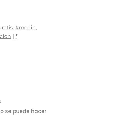
ratis
,
#merlin
,
ccion
|
¶
?
 no se puede hacer