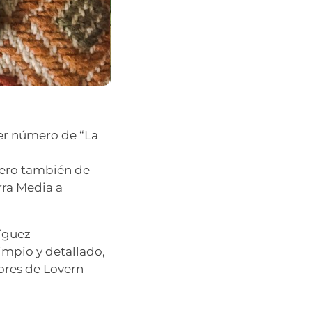
er número de “La
 pero también de
rra Media a
ríguez
impio y detallado,
ores de Lovern