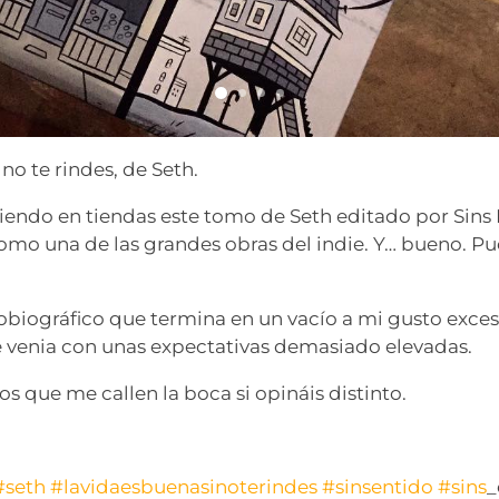
 no te rindes, de Seth.
viendo en tiendas este tomo de Seth editado por Sins 
omo una de las grandes obras del indie. Y… bueno. Pu
tobiográfico que termina en un vacío a mi gusto exces
e venia con unas expectativas demasiado elevadas.
 que me callen la boca si opináis distinto.
#seth
#lavidaesbuenasinoterindes
#sinsentido
#sins
_