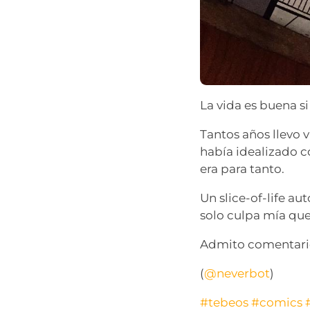
La vida es buena si
Tantos años llevo 
había idealizado c
era para tanto.
Un slice-of-life au
solo culpa mía qu
Admito comentarios
(
@neverbot
)
#tebeos
#comics