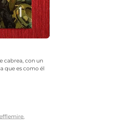
se cabrea, con un
ña que es como él
efflemire
,