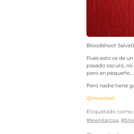
Bloodshoot Salvati
Pues esto va de un
pasado oscuro, no
pero en pequeño…
Pero nadie tiene ga
@neverbot
Etiquetado como:
#lewislarosa
,
#blo