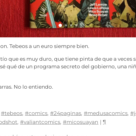
on. Tebeos a un euro siempre bien.
 tío que es muy duro, que tiene pinta de que a veces 
 sé qué de un programa secreto del gobierno, una ni
rras. No lo entiendo.
#tebeos
,
#comics
,
#24paginas
,
#medusacomics
,
#j
odshot
,
#valiantcomics
,
#micosuayan
|
¶