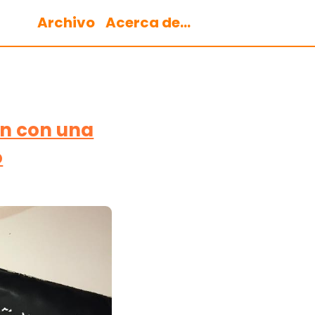
Archivo
Acerca de...
án con una
o