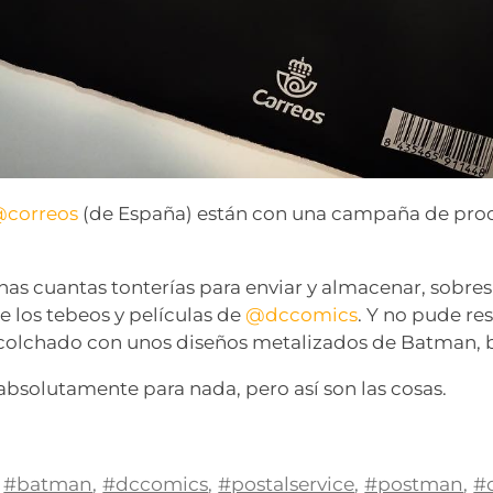
correos
(de España) están con una campaña de pro
nas cuantas tonterías para enviar y almacenar, sobres 
e los tebeos y películas de
@dccomics
. Y no pude re
acolchado con unos diseños metalizados de Batman, b
 absolutamente para nada, pero así son las cosas.
#batman
,
#dccomics
,
#postalservice
,
#postman
,
#