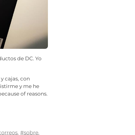
ductos de DC. Yo
y cajas, con
sistirme y me he
ecause of reasons.
correos
,
#sobre
,