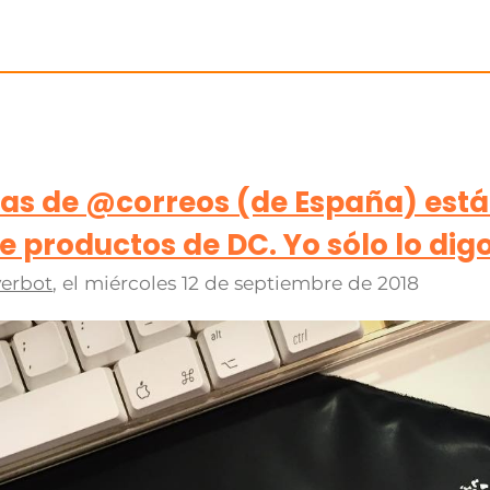
inas de @correos (de España) est
productos de DC. Yo sólo lo dig
erbot
, el
miércoles 12 de septiembre de 2018