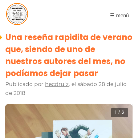
☰ menú
Una reseña rapidita de verano
que, siendo de uno de
nuestros autores del mes, no
podíamos dejar pasar
Publicado por
hecdruiz
, el
sábado 28 de julio
de 2018
1 / 6