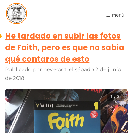
☰ menú
He tardado en subir las fotos
de Faith, pero es que no sabía
qué contaros de esto
Publicado por
neverbot
, el
sábado 2 de junio
de 2018
1 / 3