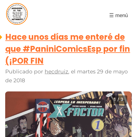
☰ menú
Hace unos días me enteré de
que #PaniniComicsEsp por fin
(¡POR FIN
Publicado por
hecdruiz
, el
martes 29 de mayo
de 2018
1 / 3