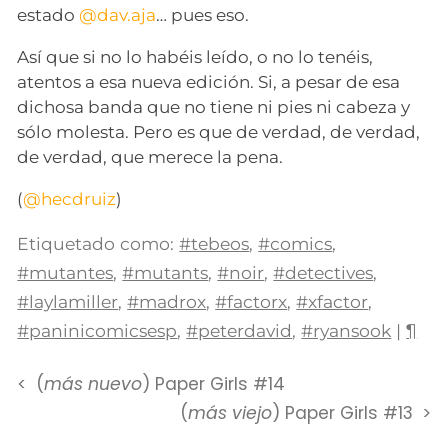
estado
@dav.aja
… pues eso.
Así que si no lo habéis leído, o no lo tenéis,
atentos a esa nueva edición. Si, a pesar de esa
dichosa banda que no tiene ni pies ni cabeza y
sólo molesta. Pero es que de verdad, de verdad,
de verdad, que merece la pena.
(
@hecdruiz
)
Etiquetado como:
#tebeos
,
#comics
,
#mutantes
,
#mutants
,
#noir
,
#detectives
,
#laylamiller
,
#madrox
,
#factorx
,
#xfactor
,
#paninicomicsesp
,
#peterdavid
,
#ryansook
|
¶
(
más nuevo
) Paper Girls #14
(
más viejo
) Paper Girls #13