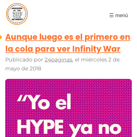
☰ menú
Aunque luego es el primero en
la cola para ver Infinity War
Publicado por
24paginas
, el
miércoles 2 de
mayo de 2018