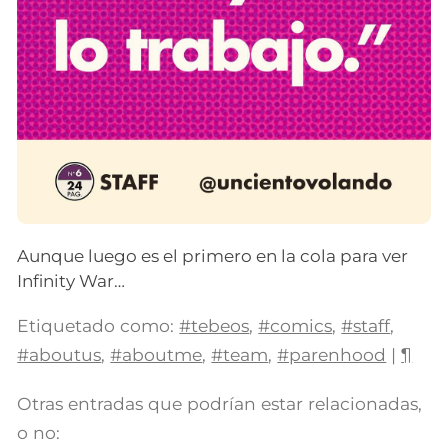
Aunque luego es el primero en la cola para ver
Infinity War…
Etiquetado como:
#tebeos
,
#comics
,
#staff
,
#aboutus
,
#aboutme
,
#team
,
#parenhood
|
¶
Otras entradas que podrían estar relacionadas,
o no: