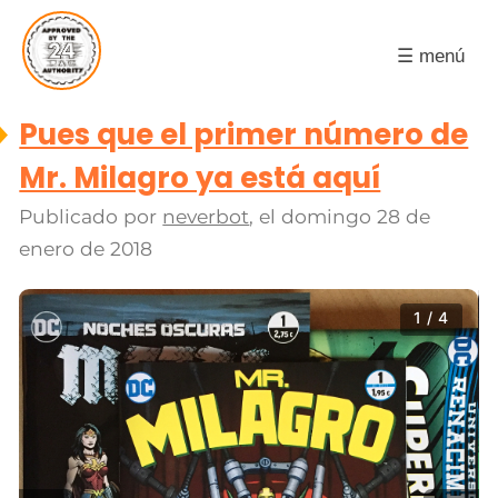
☰ menú
Pues que el primer número de
Mr. Milagro ya está aquí
Publicado por
neverbot
, el
domingo 28 de
enero de 2018
1 / 4