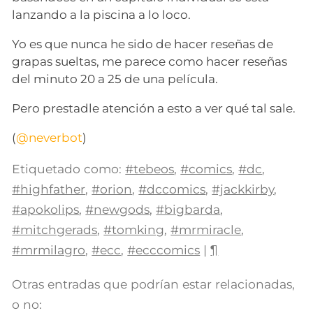
lanzando a la piscina a lo loco.
Yo es que nunca he sido de hacer reseñas de
grapas sueltas, me parece como hacer reseñas
del minuto 20 a 25 de una película.
Pero prestadle atención a esto a ver qué tal sale.
(
@neverbot
)
Etiquetado como:
#tebeos
,
#comics
,
#dc
,
#highfather
,
#orion
,
#dccomics
,
#jackkirby
,
#apokolips
,
#newgods
,
#bigbarda
,
#mitchgerads
,
#tomking
,
#mrmiracle
,
#mrmilagro
,
#ecc
,
#ecccomics
|
¶
Otras entradas que podrían estar relacionadas,
o no: